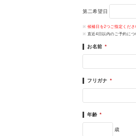
第二希望日
候補日を2つご指定くだ
直近4日以内のご予約に
お名前
*
フリガナ
*
年齢
*
歳